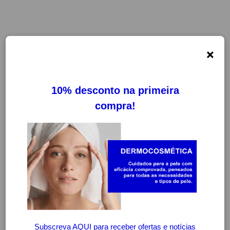
×
-20%