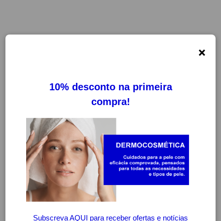
×
-20%