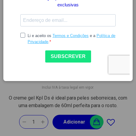
KPL
KPL DS GEL CREME 60ML
6061689
12.71
Stock:
Disponível
Inclui IVA à taxa legal em vigor.
O creme gel Kpl Ds é ideal para peles seborreicas, com
uma embalagem de 60ml perfeita para o rosto.
1
Adicionar