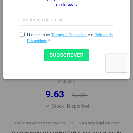
NARHINEL
NARHINEL BABYCARE
ASPIRADOR NASAL SUAVE
6149492
9.63
12.00
Stock:
Disponível
O valor riscado representa o PVP. Inclui IVA à taxa legal em vigor.