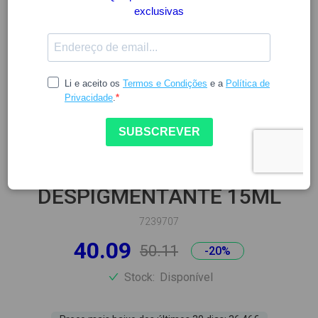
NEORETIN
NEORETIN DISCROM CONTROL
K CONTORNO OLHOS
DESPIGMENTANTE 15ML
7239707
40.09
50.11
-20%
Stock:
Disponível