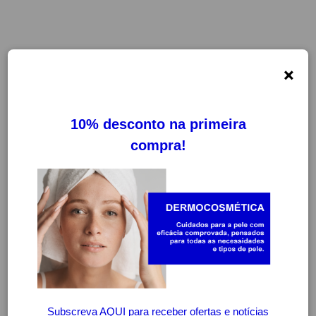
×
-20%