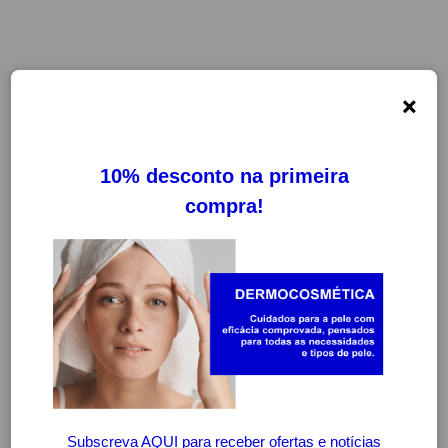
×
-31%