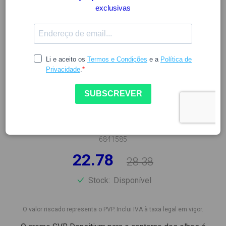
SVR
SVR DENSITIUM GEL
CONTORNO DE OLHOS - 15ML
6841585
22.78
28.38
Stock:
Disponível
O valor riscado representa o PVP. Inclui IVA à taxa legal em vigor.