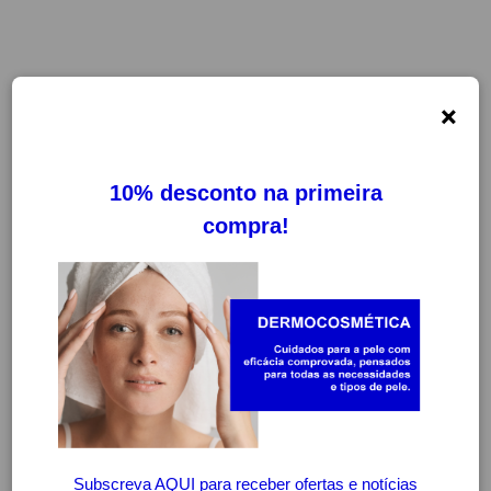
×
-20%