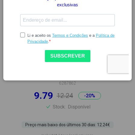
SVR
SVR SPRAY DESODORIZANTE
E ANTITRANSPIRANTE 75ML
6287862
9.79
12.24
-20%
Stock:
Disponível
Preço mais baixo dos últimos 30 dias: 12.24€