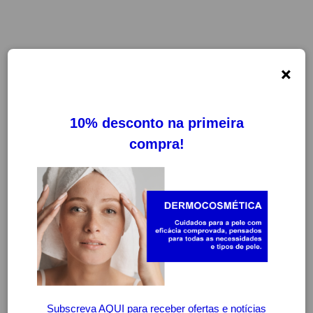
×
-20%