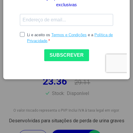
TENA
TENA MAXI PANTS L CUECA
DESCARTÁVEL (10 UNIDADES)
6174961
23.36
29.11
Stock:
Disponível
O valor riscado representa o PVP. Inclui IVA à taxa legal em vigor.
Desenvolvidas para situações de perda de urina graves