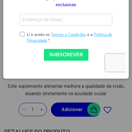
BAUSCH & LOMB
PRESERVISION 3 60CAPS
7357160
27.79
34.63
Stock:
Disponível
O valor riscado representa o PVP. Inclui IVA à taxa legal em vigor.
Este suplemento alimentar melhora a qualidade da visão,
atuando diretamente na acuidade ocular.
1
Adicionar
DETALHES DO PRODUTO