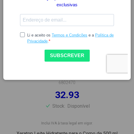
XERATOP
XERATOP LEITE CORPORAL
500ML
6802470
32.93
Stock:
Disponível
Inclui IVA à taxa legal em vigor.
Xeratop Leite Hidratante para o Corpo de 500 ml