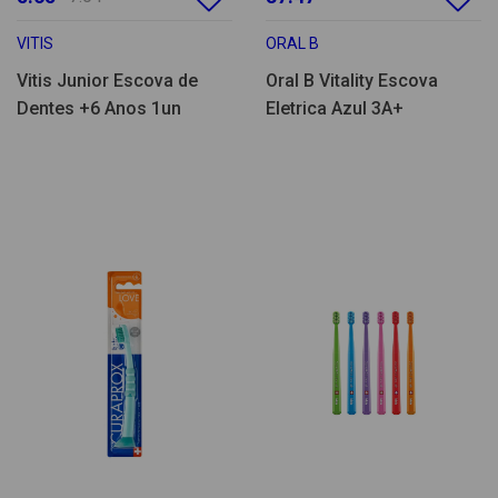
VITIS
ORAL B
Vitis Junior Escova de
Oral B Vitality Escova
Dentes +6 Anos 1un
Eletrica Azul 3A+