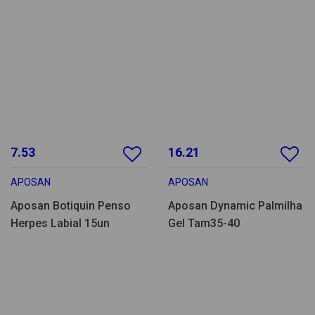
7.53
16.21
APOSAN
APOSAN
Aposan Botiquin Penso
Aposan Dynamic Palmilha
Herpes Labial 15un
Gel Tam35-40