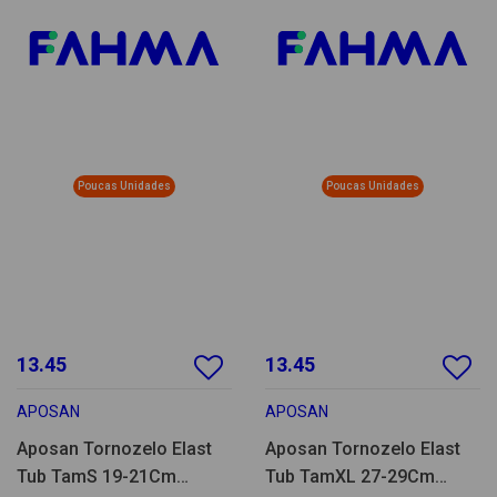
Poucas Unidades
Poucas Unidades
13.45
13.45
APOSAN
APOSAN
Aposan Tornozelo Elast
Aposan Tornozelo Elast
Tub TamS 19-21Cm
Tub TamXL 27-29Cm