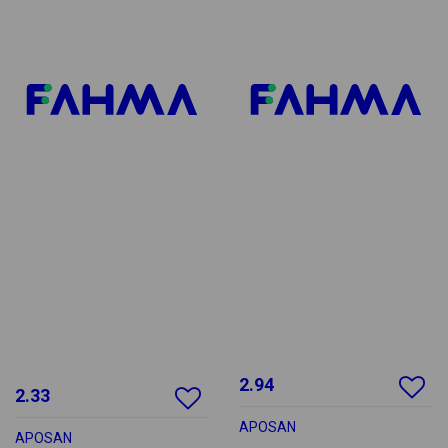
2.94
2.33
APOSAN
APOSAN