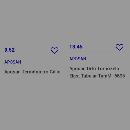
13.45
9.52
APOSAN
APOSAN
Aposan Orto Tornozelo
Aposan Termómetro Gálio
Elast Tubular TamM -6895