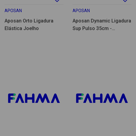
APOSAN
APOSAN
Aposan Orto Ligadura
Aposan Dynamic Ligadura
Elástica Joelho
Sup Pulso 35cm -
2113855