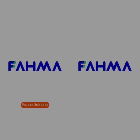
-2106888
-2106925
Poucas Unidades