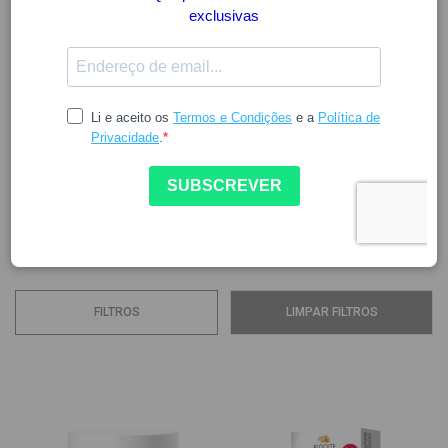
BIOCYTE
A Biocyte é uma marca especializada em nutricosméticos.
Fundada em 2006 na Côte d'Azur, o seu nome tem origem
no significado de Biologia Celular. A sua essência centra-se
na evolução natural dos cosméticos aplicados à pele,
utilizando os nutricosméticos que possuem uma ação mais
profunda através da absorção de nutrientes...
Ver mais
FILTROS
LIMPAR FILTROS