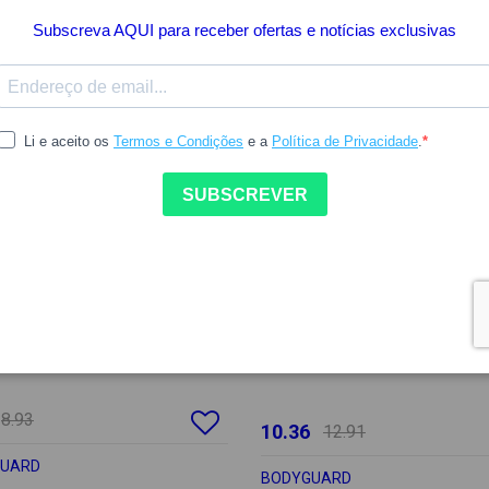
8.93
10.36
12.91
GUARD
BODYGUARD