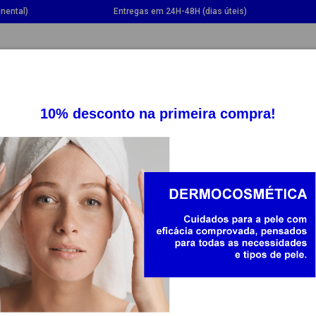
nental)
Entregas em 24H-48H (dias úteis)
GGLE DROPDOWN
TOGGLE DROPDOWN
TOGGLE DROPDOWN
TOGG
SUPLEMENTOS
SAÚDE
BEBÉ E MAMÃ
DYGUARD
ados em França, estes repelentes perfumados garantem proteç
 em França, esses repelentes perfumados têm a função de pro