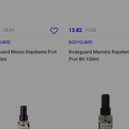
13.82
12.91
17.22
GUARD
BODYGUARD
uard Monoi Repelente Prot
Bodyguard Marinho Repelen
0ml
Prot 8H 100ml