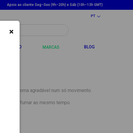
Apoio ao cliente Seg–Sex (9h–20h) e Sáb (10h–13h GMT)
PT
×
LE DROPDOWN
TOGGLE DROPDOWN
CABELO
BLOG
MARCAS
ão e um aroma agradável num só movimento.
teger e perfumar ao mesmo tempo.