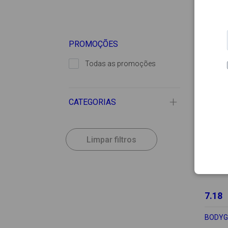
PROMOÇÕES
Todas as promoções
CATEGORIAS
Limpar filtros
7.18
BODY