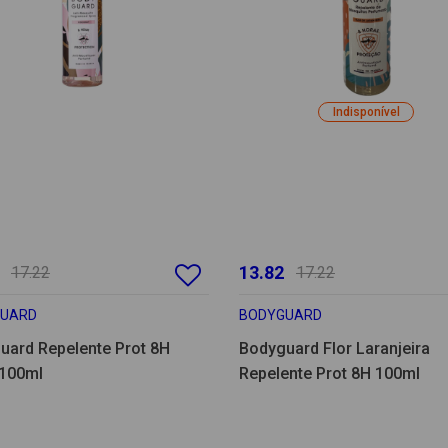
Indisponível
13.82
17.22
17.22
GUARD
BODYGUARD
uard Repelente Prot 8H
Bodyguard Flor Laranjeira
100ml
Repelente Prot 8H 100ml