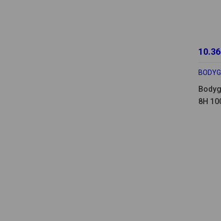
10.36
BODY
Bodyg
8H 10