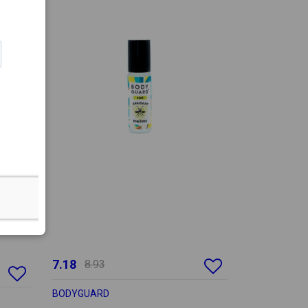
7.18
8.93
BODYGUARD