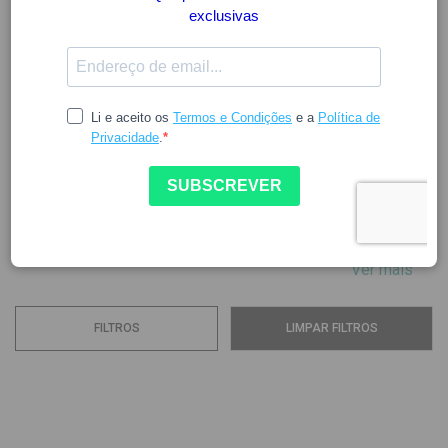
CANTABRIA
A Cantabria Labs foi fundada há 25 anos em Espanha.
Constituída por um conjunto de empresas dedicadas
à Dermatologia, apresenta uma taxa anual de
crescimento superior a 23%.
A Cantabria Labs é a nova identidade corporativa da IFC
que surge com o propósito de unir as diversas...
Ver mais
FILTROS
LIMPAR FILTROS