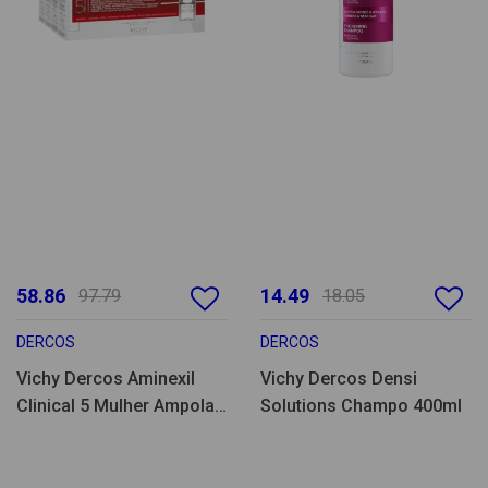
58.86
14.49
97.79
18.05
DERCOS
DERCOS
Vichy Dercos Aminexil
Vichy Dercos Densi
Clinical 5 Mulher Ampolas
Solutions Champo 400ml
42un