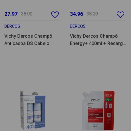
27.97
34.96
38.00
38.00
DERCOS
DERCOS
Vichy Dercos Champô
Vichy Dercos Champô
Anticaspa DS Cabelo
Energy+ 400ml + Recarga
Seco 390ml + Recarga
400ml
390ml