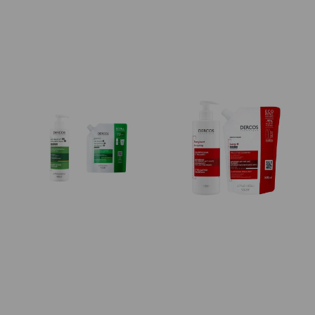
Normal/Oleoso 95ml
Recarga 390ml