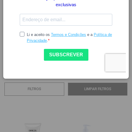
DERCOS
A
Dercos
,
marca capilar da Vichy
, é reconhecida pela sua
abordagem científica no cuidado do couro cabeludo e do
cabelo. Com fórmulas apoiadas pela investigação
dermatológica, oferece soluções específicas para q
ueda
capilar, caspa, oleosidade, sensibilidade e falta de
densidade
.
Ver mais
FILTROS
LIMPAR FILTROS