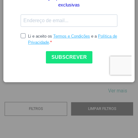
DR. SCHOLLS
Fundada há 100 anos, a Dr. Scholls é uma marca
especializada em calçado e calçado ortopédico.
Oferecendo uma vasta gama de produtos, como calçado,
palmilhas e cremes, a marca tem como objetivo melhorar a
saúde, conforto e bem-estar das pessoas através do
tratamento dos seus pés.
Com um forte...
Ver mais
FILTROS
LIMPAR FILTROS