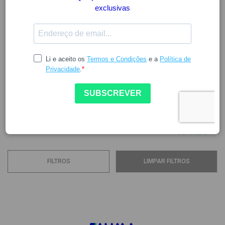
HOLLE
A empresa Holle, criada em 1933 em Arlesheim, iniciou-se
na produção de pão integral e alimentos biológicos para
bebés, tornando-se uma das pioneiras na indústria de
alimentos infantis biológicos. A sua gama de produtos
original consistia em várias opções de cereais para bebés,
destinadas à preparação de biberões e papas, que podiam
ser combinadas com...
Ver mais
FILTROS
LIMPAR FILTROS