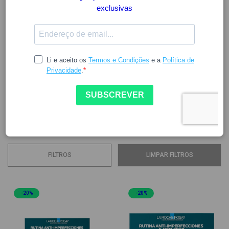
LA ROCHE POSAY
A
La Roche-Posay
é uma marca de referência mundial em
dermocosmética
, reconhecida pela sua profunda ligação
à dermatologia e pela eficácia das suas fórmulas, testadas
em pele sensível, reativa e com necessidades específicas.
Na
Fahma
, encontra...
Ver mais
FILTROS
LIMPAR FILTROS
-20%
-20%