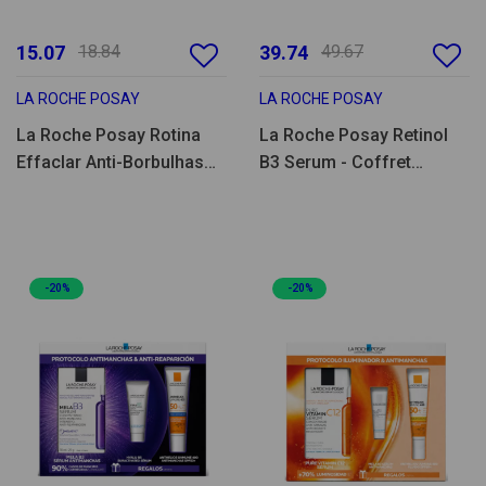
15.07
18.84
39.74
49.67
LA ROCHE POSAY
LA ROCHE POSAY
La Roche Posay Rotina
La Roche Posay Retinol
Effaclar Anti-Borbulhas
B3 Serum - Coffret
Coffret
Renovador & Anti-
manchas
-20%
-20%