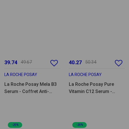
39.74
49.67
40.27
50.34
LA ROCHE POSAY
LA ROCHE POSAY
La Roche Posay Mela B3
La Roche Posay Pure
Serum - Coffret Anti-
Vitamin C12 Serum -
Manchas
Coffret Iluminador & Anti-
Manchas
-20%
-20%