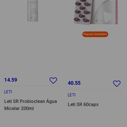
Poucas Unidades
14.59
40.55
LETI
LETI
Leti SR Probioclean Água
Leti SR 60caps
Micelar 200ml