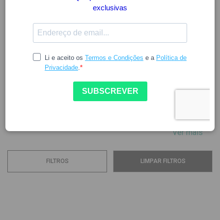
LOUBSOL
A Loubsol tem uma diversidade de máscaras e óculos de
sol para garantir a segurança durante as atividades de
inverno ao sol. As lentes também oferecem proteção
adequada contra a luz solar.
As coleções de óculos são atualizadas anualmente e
refletem as últimas tendências, oferecendo opções...
Ver mais
FILTROS
LIMPAR FILTROS