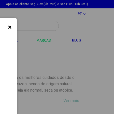
Apoio ao cliente Seg–Sex (9h–20h) e Sáb (10h–13h GMT)
PT
×
LE DROPDOWN
TOGGLE DROPDOWN
CABELO
BLOG
MARCAS
, garantindo os melhores cuidados desde o
os e eficazes, sendo de origem natural.
e pele, seja ela normal, seca ou atópica.
Ver mais