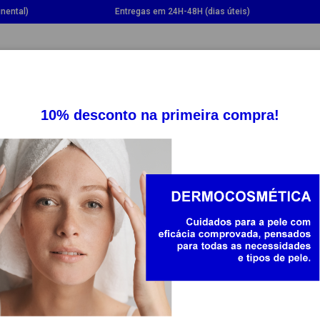
nental)
Entregas em 24H-48H (dias úteis)
GGLE DROPDOWN
TOGGLE DROPDOWN
TOGGLE DROPDOWN
TOGG
SUPLEMENTOS
SAÚDE
BEBÉ E MAMÃ
STELA
ela é uma marca líder no cuidado da pele do bebé e da grávida
ro momento. Todos os ingredientes usados pela marca são segur
 a Mustela oferece uma linha personalizada conforme cada tipo d