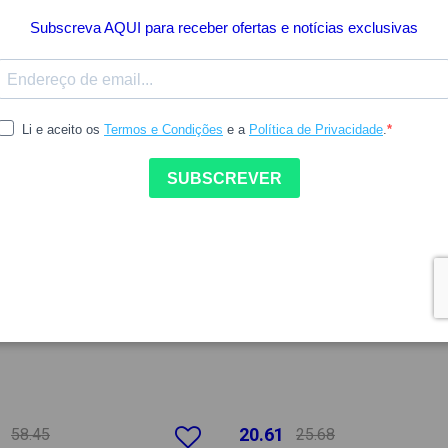
Poucas Unidades
20.61
58.45
25.68