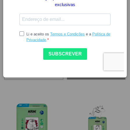
MUUMI BABY
A marca Muumi Baby produz fraldas na Finlândia, por uma
empresa familiar que conta com mais de 40 anos de
experiência: a Delipap. Os seus produtos destacam-se
pelo uso de materiais seguros e sustentáveis,
especialmente adequados para peles sensíveis.
FILTROS
LIMPAR FILTROS