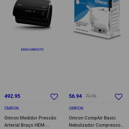
ENVIO GRATUITO
492.95
56.94
70.96
OMRON
OMRON
Omron Medidor Pressão
Omron CompAir Basic
Arterial Braço HEM-
Nebulizador Compressor-