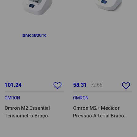
ENVIO GRATUITO
101.24
58.31
72.66
OMRON
OMRON
Omron M2 Essential
Omron M2+ Medidor
Tensiometro Braço
Pressao Arterial Braco
(HEM7188LE)