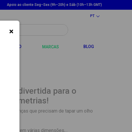
Apoio ao cliente Seg–Sex (9h–20h) e Sáb (10h–13h GMT)
PT
×
LE DROPDOWN
TOGGLE DROPDOWN
CABELO
BLOG
MARCAS
apia divertida para o
campimetrias!
 nas crianças que precisam de tapar um olho
ma.
poníveis em várias dimensões,...