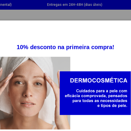
nental)
Entregas em 24H-48H (dias úteis)
GGLE DROPDOWN
TOGGLE DROPDOWN
TOGGLE DROPDOWN
TOGG
SUPLEMENTOS
SAÚDE
BEBÉ E MAMÃ
TOPAD
Pensos Oclusores Ortopad - A ter
estrabismo, ambliopia e 
os especialmente para minimizar o impacto negativo e complexo
para corrigir o seu proble
Com uma variedade de temas divertidos e coloridos, dis