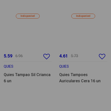
Indisponível
Indisponível
5.59
4.61
6.96
5.73
QUIES
QUIES
Quies Tampao Sil Crianca
Quies Tampoes
6 un
Auriculares Cera 16 un