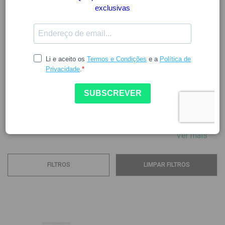
VICHY
A
Vichy
é uma marca de referência em
dermocosmética
,
reconhecida pela combinação entre ciência, eficácia e
elevada tolerância, com fórmulas desenvolvidas para
responder às necessidades reais da pele, em diferentes
fases da vida.
Os
produtos Vichy
...
Ver mais
FILTROS
LIMPAR FILTROS