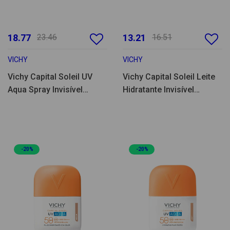
18.77
23.46
13.21
16.51
VICHY
VICHY
Vichy Capital Soleil UV
Vichy Capital Soleil Leite
Aqua Spray Invisível
Hidratante Invisível
SPF50 200ml
SPF50+ 150ml
-20%
-20%