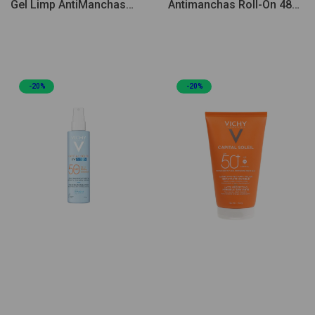
Gel Limp AntiManchas
Antimanchas Roll-On 48H
125ml
50ml Pack Duplo
-20%
-20%