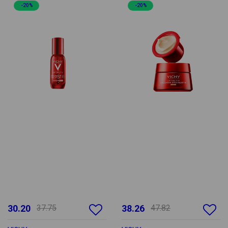
-20%
-20%
30.20
37.75
38.26
47.82