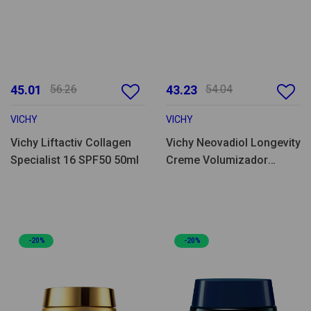
45.01
56.26
43.23
54.04
VICHY
VICHY
Vichy Liftactiv Collagen
Vichy Neovadiol Longevity
Specialist 16 SPF50 50ml
Creme Volumizador
Recarga 50ml
-20%
-20%