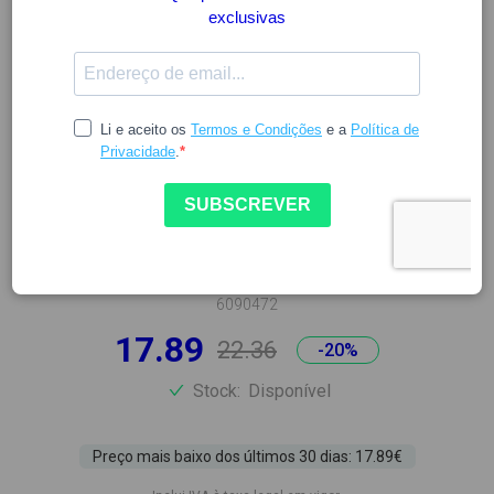
LA ROCHE POSAY
LA ROCHE POSAY EFFACLAR
K(+) 40ML
6090472
17.89
22.36
-20%
Stock:
Disponível
Preço mais baixo dos últimos 30 dias: 17.89€