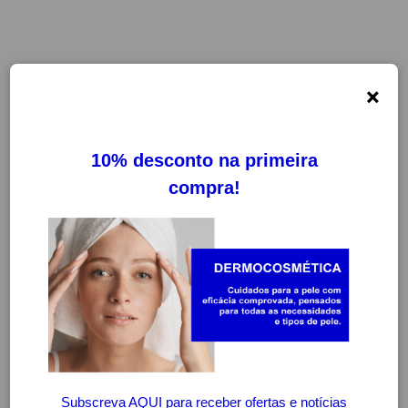
×
-20%