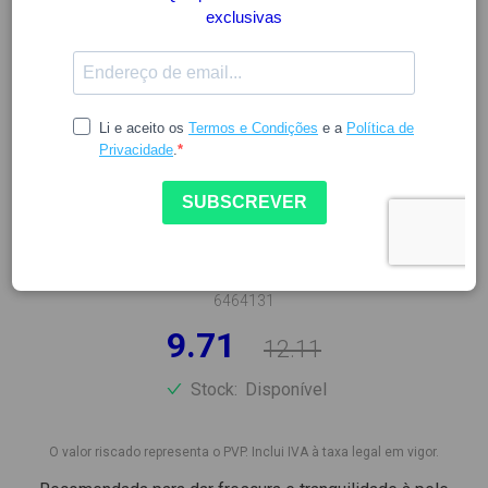
LA ROCHE POSAY
LA ROCHE POSAY AGUA
TERMAL 150ML
6464131
9.71
12.11
Stock:
Disponível
O valor riscado representa o PVP. Inclui IVA à taxa legal em vigor.