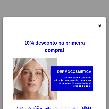
×
-20%