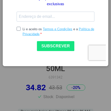
VICHY
VICHY LIFTACTIV COLLAGEN
SPECIALIST CREME NOITE
50ML
6391342
34.82
43.53
-20%
Stock:
Disponível