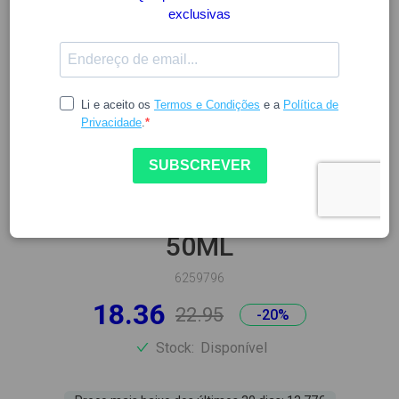
VICHY
VICHY NORMADERM CUIDADO
DIÁRIO DUPLA CORREÇÃO
50ML
6259796
18.36
22.95
-20%
Stock:
Disponível