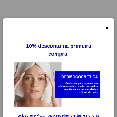
×
-20%