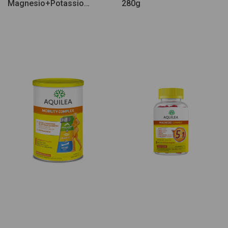
Magnesio+Potassio
280g
28comp eferv