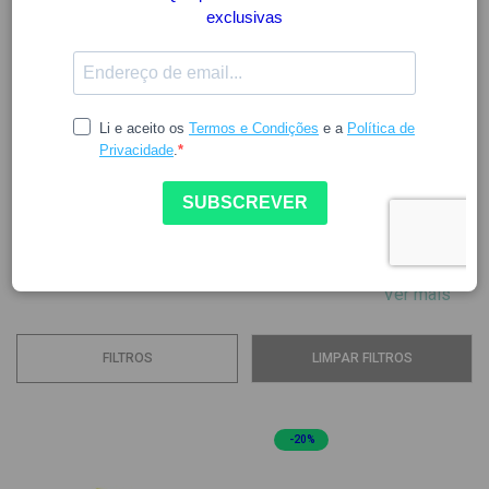
AQUILEA
Formada em 1978, a missão da Aquilea é proporcionar
soluções naturais com princípios ativos para qualquer
questão relacionada com o bem-estar, acessível a todos.
Com a força da natureza como base, a Aquilea procura
atender a todas as necessidades atuais. A marca possui
anos de experiência...
Ver mais
FILTROS
LIMPAR FILTROS
-20%