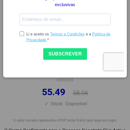
NEOSTRATA
NEOSTRATA SKIN AC CR
REAFIRM PESCOCO 80G
6932434
55.49
58.06
Stock:
Disponível
O valor riscado representa o PVP. Inclui IVA à taxa legal em vigor.