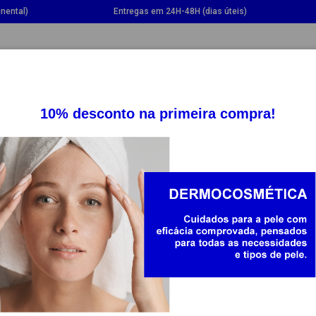
nental)
Entregas em 24H-48H (dias úteis)
GGLE DROPDOWN
TOGGLE DROPDOWN
TOGGLE DROPDOWN
TOGG
SUPLEMENTOS
SAÚDE
BEBÉ E MAMÃ
IGEL