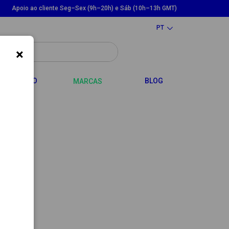
Apoio ao cliente Seg–Sex (9h–20h) e Sáb (10h–13h GMT)
PT
×
LE DROPDOWN
TOGGLE DROPDOWN
CABELO
BLOG
MARCAS