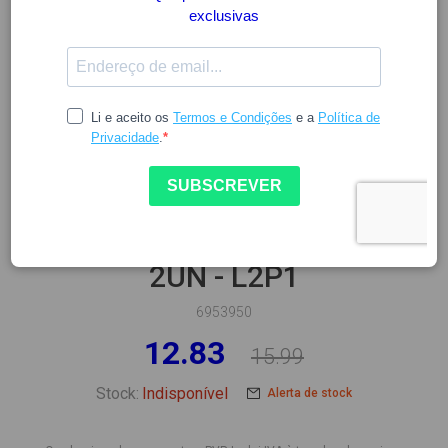
NEUTROGENA
NEUTROGENA PÉS CREME
ULTRA HIDRATANTE 100ML
2UN - L2P1
6953950
12.83
15.99
Stock:
Indisponível
Alerta de stock