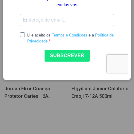
11.33
8.30
10.38
JORDAN
ELGYDIUM
Jordan Elixir Criança
Elgydium Junior Colutório
Protetor Caries +6A
Emoji 7-12A 500ml
500ml