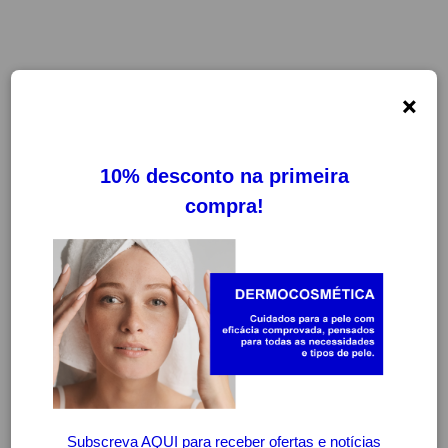
×
-25%