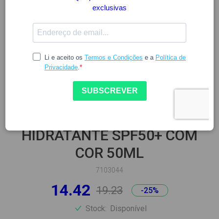
LA ROCHE POSAY
LA ROCHE POSAY ANTHELIOS
UV-MUNE 400 CREME
HIDRATANTE SPF50+ COM
COR 50ML
7103044
14.42
19.23
-25%
Stock:
Disponível